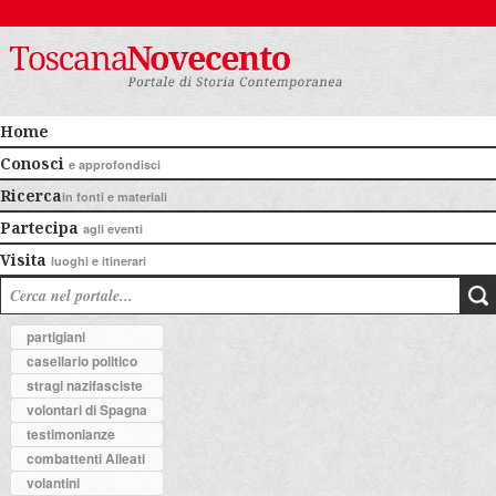
Home
Conosci
e approfondisci
Ricerca
in fonti e materiali
Partecipa
agli eventi
Visita
luoghi e itinerari
partigiani
casellario politico
stragi nazifasciste
volontari di Spagna
testimonianze
combattenti Alleati
volantini