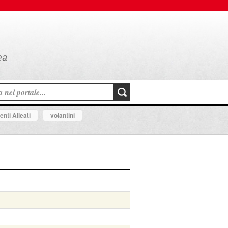
nti Alleati
volantini