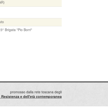
AR)
uto
23° Brigata "Pio Borri"
promosso dalla rete toscana degli
lla Resistenza e dell'età contemporanea