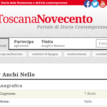
 la Storia della Resistenza e dell'età contemporanea
Partecipa
Visita
riali
agli eventi
luoghi e itinerari
tragi nazifasciste
volontari di Spagna
testimonianze
combatte
? Anchi Nello
Anagrafica
Cognome:
? Anchi
Nome:
Nello