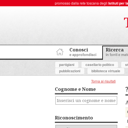
promosso dalla rete toscana degli
Istituti per
ToscanaNovecento Portale di Storia Contemporanea
Conosci
Ricerca
e approfondisci
in fonti e mate
partigiani
casellario politico
s
pubblicazioni
biblioteca virtuale
Torna ai risultati
Cognome e Nome
Riconoscimento