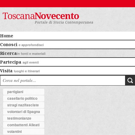
Home
Conosci
e approfondisci
Ricerca
in fonti e materiali
Partecipa
agli eventi
Visita
luoghi e itinerari
partigiani
casellario politico
stragi nazifasciste
volontari di Spagna
testimonianze
combattenti Alleati
volantini