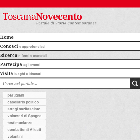
Home
Conosci
e approfondisci
Ricerca
in fonti e materiali
Partecipa
agli eventi
Visita
luoghi e itinerari
partigiani
casellario politico
stragi nazifasciste
volontari di Spagna
testimonianze
combattenti Alleati
volantini