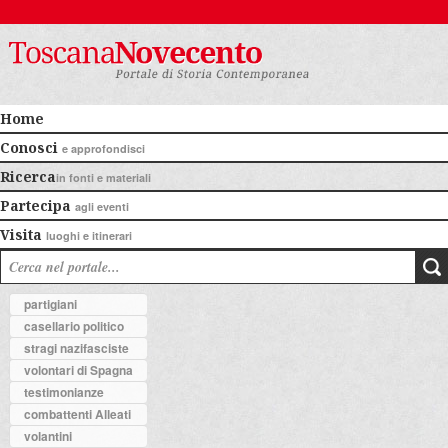
Home
Conosci
e approfondisci
Ricerca
in fonti e materiali
Partecipa
agli eventi
Visita
luoghi e itinerari
partigiani
casellario politico
stragi nazifasciste
volontari di Spagna
testimonianze
combattenti Alleati
volantini