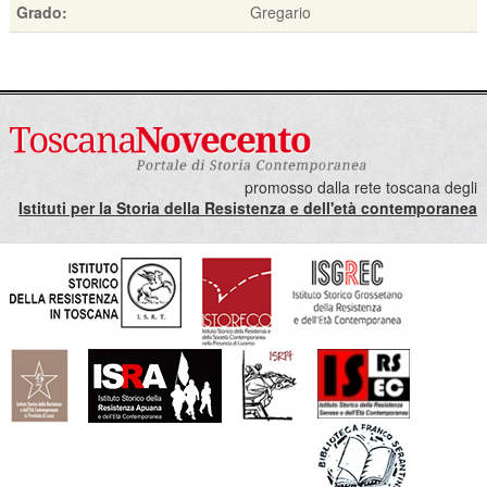
Grado:
Gregario
promosso dalla rete toscana degli
Istituti per la Storia della Resistenza e dell'età contemporanea