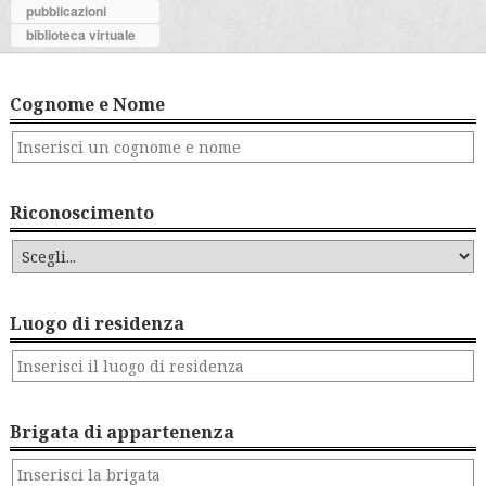
pubblicazioni
biblioteca virtuale
Cognome e Nome
Riconoscimento
Luogo di residenza
Brigata di appartenenza