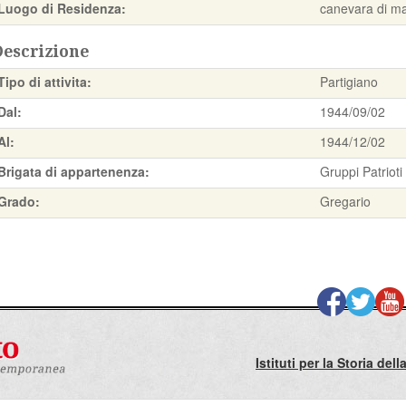
Luogo di Residenza:
canevara di m
Descrizione
Tipo di attivita:
Partigiano
Dal:
1944/09/02
Al:
1944/12/02
Brigata di appartenenza:
Gruppi Patrio
Grado:
Gregario
Istituti per la Storia de