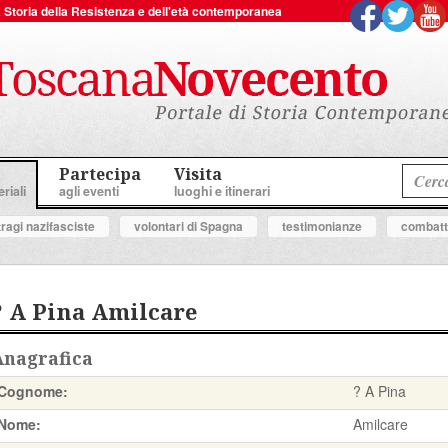
 la Storia della Resistenza e dell'età contemporanea
Partecipa
Visita
riali
agli eventi
luoghi e itinerari
tragi nazifasciste
volontari di Spagna
testimonianze
combatte
? A Pina Amilcare
Anagrafica
Cognome:
? A Pina
Nome:
Amilcare