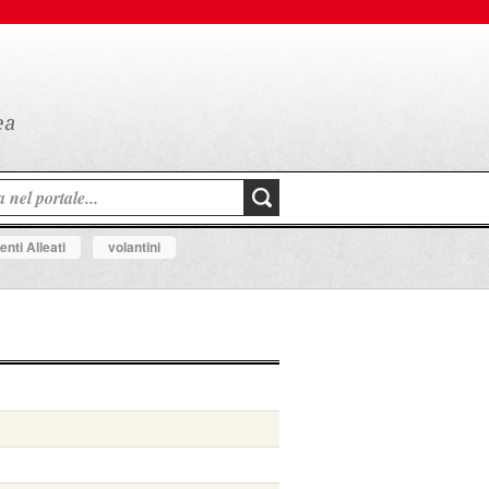
nti Alleati
volantini