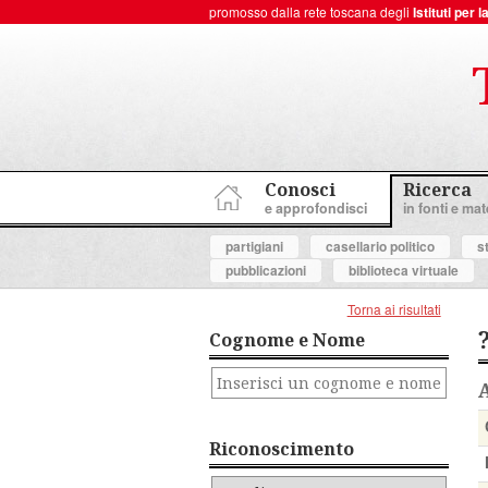
promosso dalla rete toscana degli
Istituti per
ToscanaNovecento Portale di Storia Contemporanea
Conosci
Ricerca
e approfondisci
in fonti e mate
partigiani
casellario politico
s
pubblicazioni
biblioteca virtuale
Torna ai risultati
Cognome e Nome
Riconoscimento