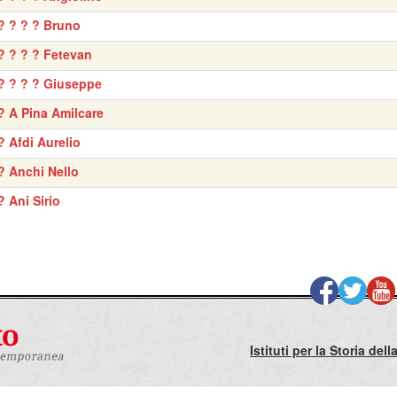
? ? ? ? Bruno
? ? ? ? Fetevan
? ? ? ? Giuseppe
? A Pina Amilcare
? Afdi Aurelio
? Anchi Nello
? Ani Sirio
Istituti per la Storia de