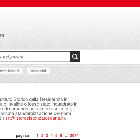
nti Alleati
volantini
Istituto Storico della Resistenza in
o o invalido o fosse stato inquadrato in
izio di comando per almeno sei mesi,
 mancata standardizzazione dei nomi
e (
isrt@istoresistenzatoscana.it
).
pagina:
1
2
3
4
5
6
...
2074