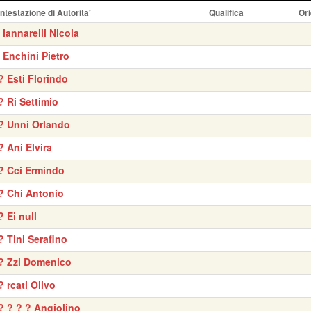
Intestazione di Autorita'
Qualifica
Ori
' Iannarelli Nicola
' Enchini Pietro
? Esti Florindo
? Ri Settimio
? Unni Orlando
? Ani Elvira
? Cci Ermindo
? Chi Antonio
? Ei null
? Tini Serafino
? Zzi Domenico
? rcati Olivo
? ? ? ? Angiolino