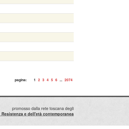
pagina:
1
2
3
4
5
6
...
2074
promosso dalla rete toscana degli
lla Resistenza e dell'età contemporanea