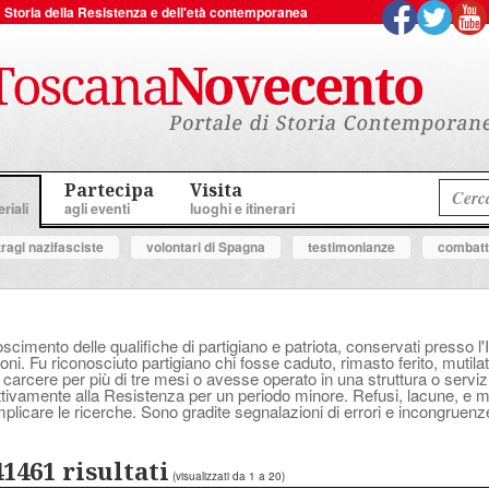
 la Storia della Resistenza e dell'età contemporanea
Partecipa
Visita
riali
agli eventi
luoghi e itinerari
tragi nazifasciste
volontari di Spagna
testimonianze
combatte
oscimento delle qualifiche di partigiano e patriota, conservati presso l'
ni. Fu riconosciuto partigiano chi fosse caduto, rimasto ferito, mutilat
 carcere per più di tre mesi o avesse operato in una struttura o serv
attivamente alla Resistenza per un periodo minore. Refusi, lacune, e
plicare le ricerche. Sono gradite segnalazioni di errori e incongruenz
41461 risultati
(visualizzati da 1 a 20)