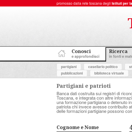
promosso dalla rete toscana degli
Istituti per
ToscanaNovecento Portale di Storia Contemporanea
Conosci
Ricerca
e approfondisci
in fonti e mate
partigiani
casellario politico
s
pubblicazioni
biblioteca virtuale
Partigiani e patrioti
Banca dati costruita sui registri di ricon
Toscana, e integrata con altre informazio
una formazione partigiana o detenuto in
patriota chi invece avesse contribuito 
delle formazioni partigiane possono com
Cognome e Nome