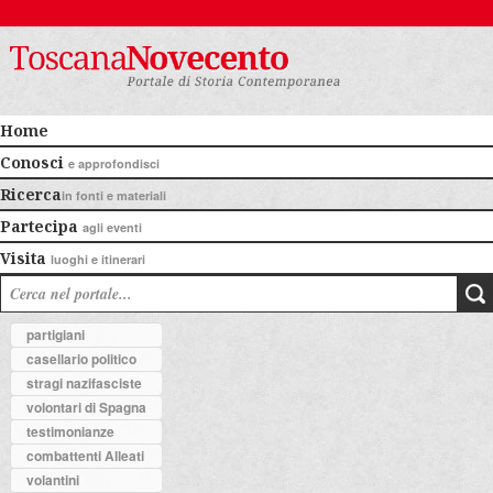
Home
Conosci
e approfondisci
Ricerca
in fonti e materiali
Partecipa
agli eventi
Visita
luoghi e itinerari
partigiani
casellario politico
stragi nazifasciste
volontari di Spagna
testimonianze
combattenti Alleati
volantini