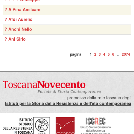
? A Pina Amilcare
? Afdi Aurelio
? Anchi Nello
? Ani Sirio
pagina:
1
2
3
4
5
6
...
2074
promosso dalla rete toscana degli
Istituti per la Storia della Resistenza e dell'età contemporanea