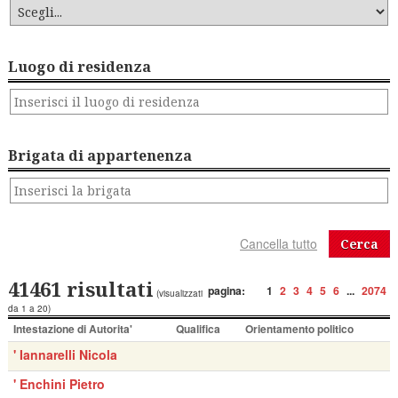
Luogo di residenza
Brigata di appartenenza
Cerca
41461 risultati
pagina:
1
2
3
4
5
6
...
2074
(visualizzati
da 1 a 20)
Intestazione di Autorita'
Qualifica
Orientamento politico
' Iannarelli Nicola
' Enchini Pietro