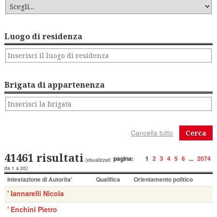
Luogo di residenza
Brigata di appartenenza
Cerca
41461 risultati
pagina:
1
2
3
4
5
6
...
2074
(visualizzati
da 1 a 20)
Intestazione di Autorita'
Qualifica
Orientamento politico
' Iannarelli Nicola
' Enchini Pietro