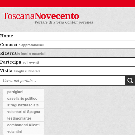
Home
Conosci
e approfondisci
Ricerca
in fonti e materiali
Partecipa
agli eventi
Visita
luoghi e itinerari
partigiani
casellario politico
stragi nazifasciste
volontari di Spagna
testimonianze
combattenti Alleati
volantini