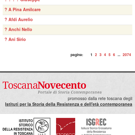
? A Pina Amilcare
? Afdi Aurelio
? Anchi Nello
? Ani Sirio
pagina:
1
2
3
4
5
6
...
2074
promosso dalla rete toscana degli
Istituti per la Storia della Resistenza e dell'età contemporanea