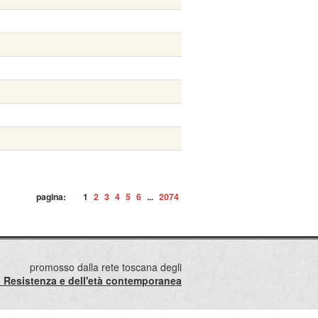
pagina:
1
2
3
4
5
6
...
2074
promosso dalla rete toscana degli
lla Resistenza e dell'età contemporanea