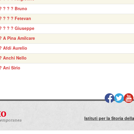
? ? ? ? Bruno
? ? ? ? Fetevan
? ? ? ? Giuseppe
? A Pina Amilcare
? Afdi Aurelio
? Anchi Nello
? Ani Sirio
Istituti per la Storia de