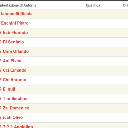
Intestazione di Autorita'
Qualifica
Ori
' Iannarelli Nicola
' Enchini Pietro
? Esti Florindo
? Ri Settimio
? Unni Orlando
? Ani Elvira
? Cci Ermindo
? Chi Antonio
? Ei null
? Tini Serafino
? Zzi Domenico
? rcati Olivo
? ? ? ? Angiolino