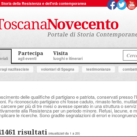
 la Storia della Resistenza e dell'età contemporanea
Partecipa
Visita
riali
agli eventi
luoghi e itinerari
tragi nazifasciste
volontari di Spagna
testimonianze
combatte
oscimento delle qualifiche di partigiano e patriota, conservati presso l'
ni. Fu riconosciuto partigiano chi fosse caduto, rimasto ferito, mutilat
 carcere per più di tre mesi o avesse operato in una struttura o serv
attivamente alla Resistenza per un periodo minore. Refusi, lacune, e
plicare le ricerche. Sono gradite segnalazioni di errori e incongruenz
41461 risultati
(visualizzati da 1 a 20)