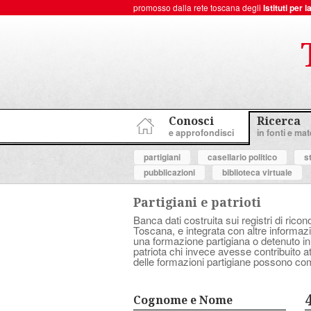
promosso dalla rete toscana degli
Istituti per
ToscanaNovecento Portale di Storia Contemporanea
Conosci
Ricerca
e approfondisci
in fonti e mate
partigiani
casellario politico
s
pubblicazioni
biblioteca virtuale
Partigiani e patrioti
Banca dati costruita sui registri di ricon
Toscana, e integrata con altre informazio
una formazione partigiana o detenuto in
patriota chi invece avesse contribuito 
delle formazioni partigiane possono com
Cognome e Nome