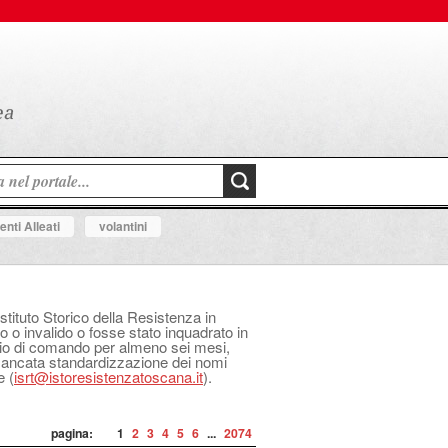
nti Alleati
volantini
Istituto Storico della Resistenza in
o o invalido o fosse stato inquadrato in
izio di comando per almeno sei mesi,
 mancata standardizzazione dei nomi
e (
isrt@istoresistenzatoscana.it
).
pagina:
1
2
3
4
5
6
...
2074