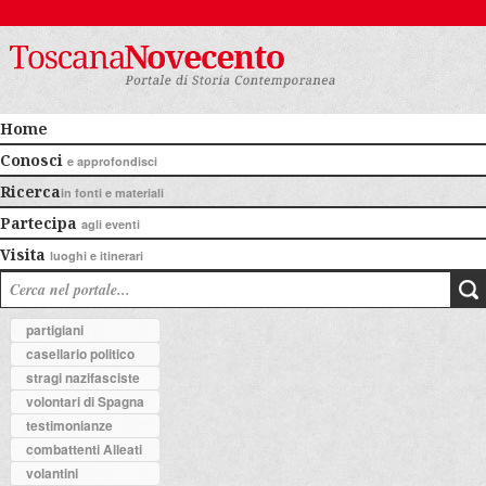
Home
Conosci
e approfondisci
Ricerca
in fonti e materiali
Partecipa
agli eventi
Visita
luoghi e itinerari
partigiani
casellario politico
stragi nazifasciste
volontari di Spagna
testimonianze
combattenti Alleati
volantini