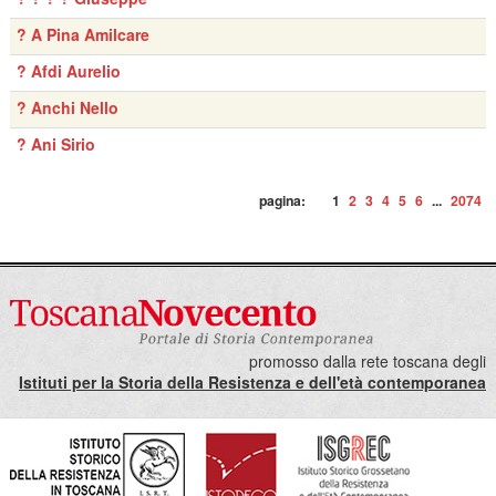
? A Pina Amilcare
? Afdi Aurelio
? Anchi Nello
? Ani Sirio
pagina:
1
2
3
4
5
6
...
2074
promosso dalla rete toscana degli
Istituti per la Storia della Resistenza e dell'età contemporanea