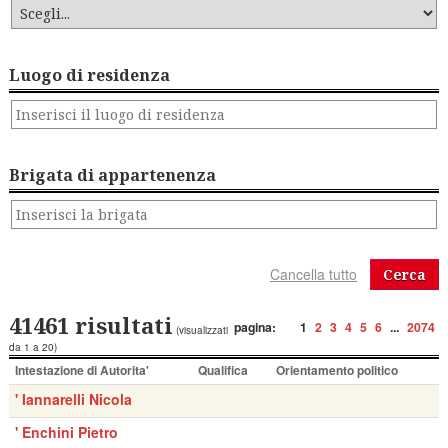
Luogo di residenza
Brigata di appartenenza
Cerca
41461 risultati
pagina:
1
2
3
4
5
6
...
2074
(visualizzati
da 1 a 20)
Intestazione di Autorita'
Qualifica
Orientamento politico
' Iannarelli Nicola
' Enchini Pietro