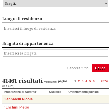
Luogo di residenza
Brigata di appartenenza
Cerca
41461 risultati
pagina:
1
2
3
4
5
6
...
2074
(visualizzati
da 1 a 20)
Intestazione di Autorita'
Qualifica
Orientamento politico
' Iannarelli Nicola
' Enchini Pietro