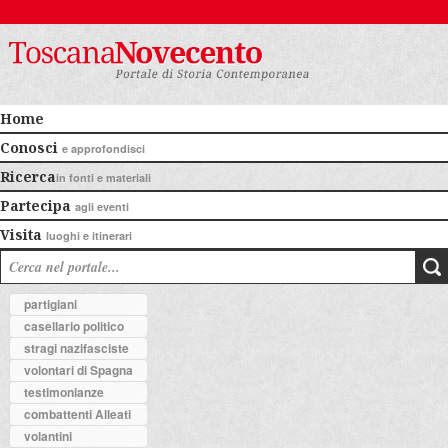
Home
Conosci
e approfondisci
Ricerca
in fonti e materiali
Partecipa
agli eventi
Visita
luoghi e itinerari
partigiani
casellario politico
stragi nazifasciste
volontari di Spagna
testimonianze
combattenti Alleati
volantini