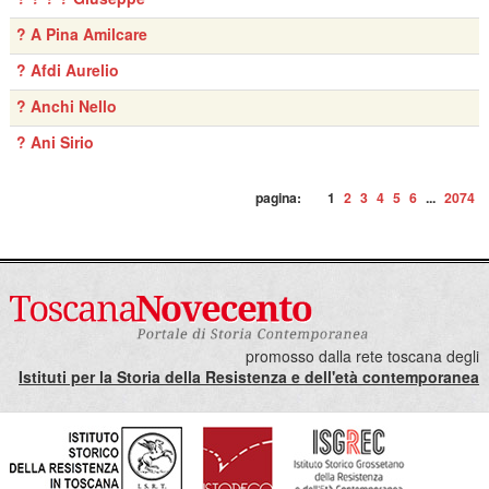
? A Pina Amilcare
? Afdi Aurelio
? Anchi Nello
? Ani Sirio
pagina:
1
2
3
4
5
6
...
2074
promosso dalla rete toscana degli
Istituti per la Storia della Resistenza e dell'età contemporanea