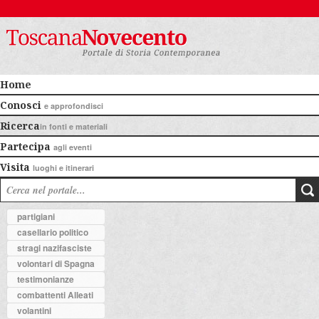
Home
Conosci
e approfondisci
Ricerca
in fonti e materiali
Partecipa
agli eventi
Visita
luoghi e itinerari
partigiani
casellario politico
stragi nazifasciste
volontari di Spagna
testimonianze
combattenti Alleati
volantini