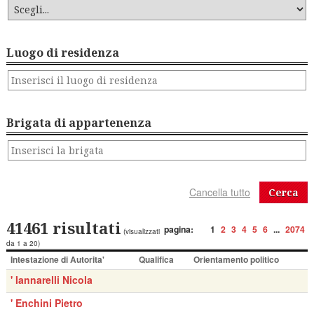
Luogo di residenza
Brigata di appartenenza
Cerca
41461 risultati
pagina:
1
2
3
4
5
6
...
2074
(visualizzati
da 1 a 20)
Intestazione di Autorita'
Qualifica
Orientamento politico
' Iannarelli Nicola
' Enchini Pietro