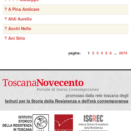
? A Pina Amilcare
? Afdi Aurelio
? Anchi Nello
? Ani Sirio
pagina:
1
2
3
4
5
6
...
2074
promosso dalla rete toscana degli
Istituti per la Storia della Resistenza e dell'età contemporanea