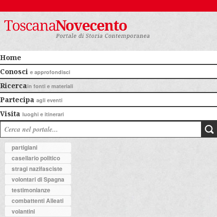
Home
Conosci
e approfondisci
Ricerca
in fonti e materiali
Partecipa
agli eventi
Visita
luoghi e itinerari
partigiani
casellario politico
stragi nazifasciste
volontari di Spagna
testimonianze
combattenti Alleati
volantini