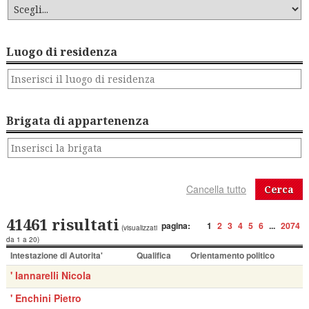
Luogo di residenza
Brigata di appartenenza
Cerca
41461 risultati
pagina:
1
2
3
4
5
6
...
2074
(visualizzati
da 1 a 20)
Intestazione di Autorita'
Qualifica
Orientamento politico
' Iannarelli Nicola
' Enchini Pietro