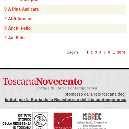
? A Pina Amilcare
? Afdi Aurelio
? Anchi Nello
? Ani Sirio
pagina:
1
2
3
4
5
6
...
2074
promosso dalla rete toscana degli
Istituti per la Storia della Resistenza e dell'età contemporanea