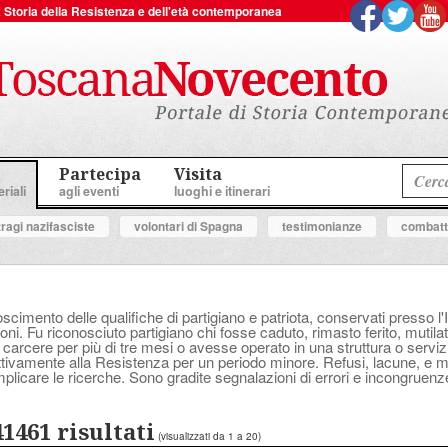
 la Storia della Resistenza e dell'età contemporanea
Partecipa
Visita
riali
agli eventi
luoghi e itinerari
tragi nazifasciste
volontari di Spagna
testimonianze
combatte
oscimento delle qualifiche di partigiano e patriota, conservati presso l'
ni. Fu riconosciuto partigiano chi fosse caduto, rimasto ferito, mutilat
 carcere per più di tre mesi o avesse operato in una struttura o serv
attivamente alla Resistenza per un periodo minore. Refusi, lacune, e
plicare le ricerche. Sono gradite segnalazioni di errori e incongruenz
41461 risultati
(visualizzati da 1 a 20)