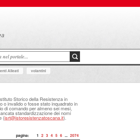
nti Alleati
volantini
Istituto Storico della Resistenza in
o o invalido o fosse stato inquadrato in
izio di comando per almeno sei mesi,
 mancata standardizzazione dei nomi
e (
isrt@istoresistenzatoscana.it
).
pagina:
1
2
3
4
5
6
...
2074