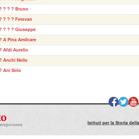
? ? ? ? Bruno
? ? ? ? Fetevan
? ? ? ? Giuseppe
? A Pina Amilcare
? Afdi Aurelio
? Anchi Nello
? Ani Sirio
Istituti per la Storia de