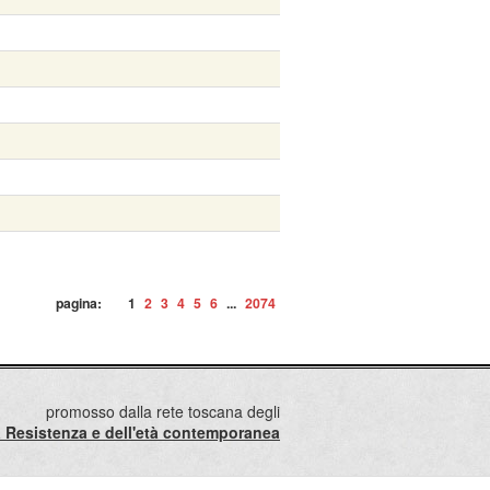
pagina:
1
2
3
4
5
6
...
2074
promosso dalla rete toscana degli
lla Resistenza e dell'età contemporanea