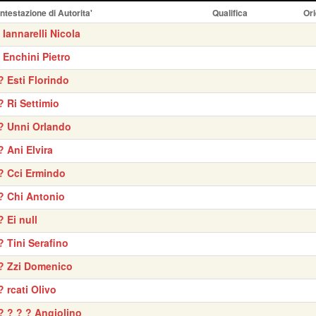
Intestazione di Autorita'
Qualifica
Ori
' Iannarelli Nicola
' Enchini Pietro
? Esti Florindo
? Ri Settimio
? Unni Orlando
? Ani Elvira
? Cci Ermindo
? Chi Antonio
? Ei null
? Tini Serafino
? Zzi Domenico
? rcati Olivo
? ? ? ? Angiolino