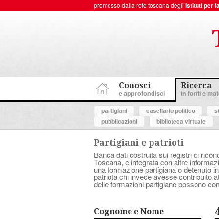
promosso dalla rete toscana degli
Istituti per
ToscanaNovecento Portale di Storia Contemporanea
Conosci
Ricerca
e approfondisci
in fonti e mate
partigiani
casellario politico
s
pubblicazioni
biblioteca virtuale
Partigiani e patrioti
Banca dati costruita sui registri di ricon
Toscana, e integrata con altre informazio
una formazione partigiana o detenuto in
patriota chi invece avesse contribuito 
delle formazioni partigiane possono com
Cognome e Nome