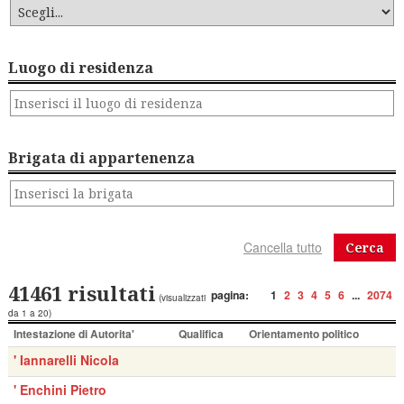
Luogo di residenza
Brigata di appartenenza
Cerca
41461 risultati
pagina:
1
2
3
4
5
6
...
2074
(visualizzati
da 1 a 20)
Intestazione di Autorita'
Qualifica
Orientamento politico
' Iannarelli Nicola
' Enchini Pietro