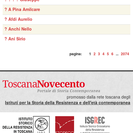
? A Pina Amilcare
? Afdi Aurelio
? Anchi Nello
? Ani Sirio
pagina:
1
2
3
4
5
6
...
2074
promosso dalla rete toscana degli
Istituti per la Storia della Resistenza e dell'età contemporanea