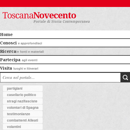
Home
Conosci
e approfondisci
Ricerca
in fonti e materiali
Partecipa
agli eventi
Visita
luoghi e itinerari
partigiani
casellario politico
stragi nazifasciste
volontari di Spagna
testimonianze
combattenti Alleati
volantini