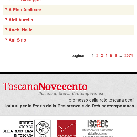
? A Pina Amilcare
? Afdi Aurelio
? Anchi Nello
? Ani Sirio
pagina:
1
2
3
4
5
6
...
2074
promosso dalla rete toscana degli
Istituti per la Storia della Resistenza e dell'età contemporanea