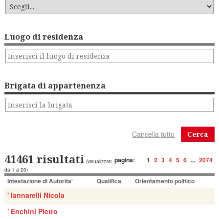
Luogo di residenza
Brigata di appartenenza
Cerca
41461 risultati
pagina:
1
2
3
4
5
6
...
2074
(visualizzati
da 1 a 20)
Intestazione di Autorita'
Qualifica
Orientamento politico
' Iannarelli Nicola
' Enchini Pietro