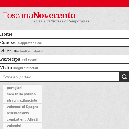
Home
Conosci
e approfondisci
Ricerca
in fonti e materiali
Partecipa
agli eventi
Visita
luoghi e itinerari
partigiani
casellario politico
stragi nazifasciste
volontari di Spagna
testimonianze
combattenti Alleati
volantini