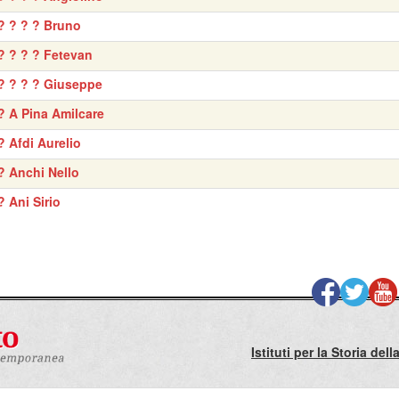
? ? ? ? Bruno
? ? ? ? Fetevan
? ? ? ? Giuseppe
? A Pina Amilcare
? Afdi Aurelio
? Anchi Nello
? Ani Sirio
Istituti per la Storia de