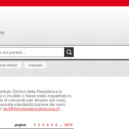
nti Alleati
volantini
Istituto Storico della Resistenza in
o o invalido o fosse stato inquadrato in
izio di comando per almeno sei mesi,
 mancata standardizzazione dei nomi
e (
isrt@istoresistenzatoscana.it
).
pagina:
1
2
3
4
5
6
...
2074