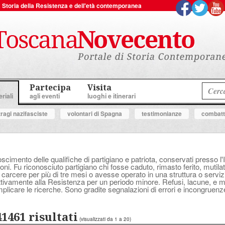
 la Storia della Resistenza e dell'età contemporanea
Partecipa
Visita
riali
agli eventi
luoghi e itinerari
tragi nazifasciste
volontari di Spagna
testimonianze
combatte
oscimento delle qualifiche di partigiano e patriota, conservati presso l'
ni. Fu riconosciuto partigiano chi fosse caduto, rimasto ferito, mutilat
 carcere per più di tre mesi o avesse operato in una struttura o serv
attivamente alla Resistenza per un periodo minore. Refusi, lacune, e
plicare le ricerche. Sono gradite segnalazioni di errori e incongruenz
41461 risultati
(visualizzati da 1 a 20)