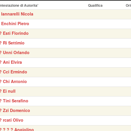
Intestazione di Autorita'
Qualifica
Ori
' Iannarelli Nicola
' Enchini Pietro
? Esti Florindo
? Ri Settimio
? Unni Orlando
? Ani Elvira
? Cci Ermindo
? Chi Antonio
? Ei null
? Tini Serafino
? Zzi Domenico
? rcati Olivo
? ? ? ? Angiolino