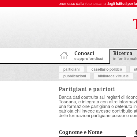
promosso dalla rete toscana degli
Istituti per
ToscanaNovecento Portale di Storia Contemporanea
Conosci
Ricerca
e approfondisci
in fonti e mate
partigiani
casellario politico
s
pubblicazioni
biblioteca virtuale
Partigiani e patrioti
Banca dati costruita sui registri di ricon
Toscana, e integrata con altre informazio
una formazione partigiana o detenuto in
patriota chi invece avesse contribuito 
delle formazioni partigiane possono com
Cognome e Nome