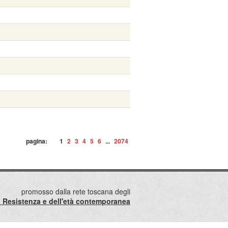
pagina:
1
2
3
4
5
6
...
2074
promosso dalla rete toscana degli
lla Resistenza e dell'età contemporanea