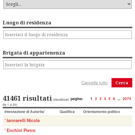
Luogo di residenza
Brigata di appartenenza
Cerca
41461 risultati
pagina:
1
2
3
4
5
6
...
2074
(visualizzati
da 1 a 20)
Intestazione di Autorita'
Qualifica
Orientamento politico
' Iannarelli Nicola
' Enchini Pietro