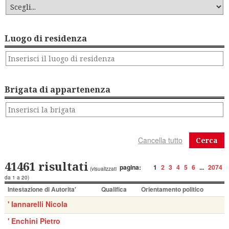
Luogo di residenza
Brigata di appartenenza
Cerca
41461 risultati
pagina:
1
2
3
4
5
6
...
2074
(visualizzati
da 1 a 20)
Intestazione di Autorita'
Qualifica
Orientamento politico
' Iannarelli Nicola
' Enchini Pietro