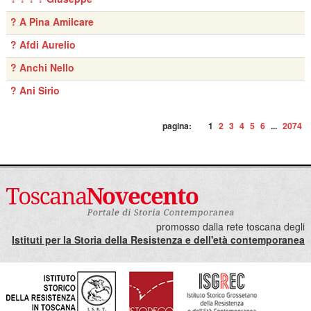
? A Pina Amilcare
? Afdi Aurelio
? Anchi Nello
? Ani Sirio
pagina:
1
2
3
4
5
6
...
2074
promosso dalla rete toscana degli
Istituti per la Storia della Resistenza e dell'età contemporanea