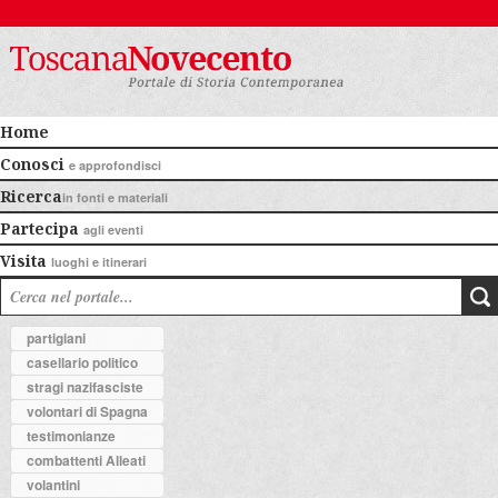
Home
Conosci
e approfondisci
Ricerca
in fonti e materiali
Partecipa
agli eventi
Visita
luoghi e itinerari
partigiani
casellario politico
stragi nazifasciste
volontari di Spagna
testimonianze
combattenti Alleati
volantini