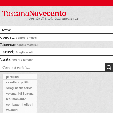
Home
Conosci
e approfondisci
Ricerca
in fonti e materiali
Partecipa
agli eventi
Visita
luoghi e itinerari
partigiani
casellario politico
stragi nazifasciste
volontari di Spagna
testimonianze
combattenti Alleati
volantini