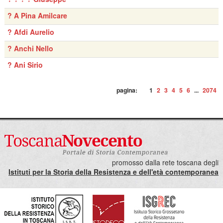
? A Pina Amilcare
? Afdi Aurelio
? Anchi Nello
? Ani Sirio
pagina:
1
2
3
4
5
6
...
2074
promosso dalla rete toscana degli
Istituti per la Storia della Resistenza e dell'età contemporanea