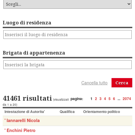
Luogo di residenza
Brigata di appartenenza
Cerca
41461 risultati
pagina:
1
2
3
4
5
6
...
2074
(visualizzati
da 1 a 20)
Intestazione di Autorita'
Qualifica
Orientamento politico
' Iannarelli Nicola
' Enchini Pietro