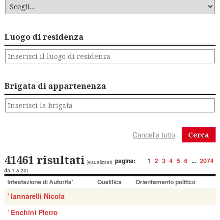
Luogo di residenza
Brigata di appartenenza
Cerca
41461 risultati
pagina:
1
2
3
4
5
6
...
2074
(visualizzati
da 1 a 20)
Intestazione di Autorita'
Qualifica
Orientamento politico
' Iannarelli Nicola
' Enchini Pietro