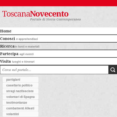
Home
Conosci
e approfondisci
Ricerca
in fonti e materiali
Partecipa
agli eventi
Visita
luoghi e itinerari
partigiani
casellario politico
stragi nazifasciste
volontari di Spagna
testimonianze
combattenti Alleati
volantini