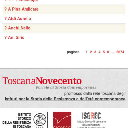
? A Pina Amilcare
? Afdi Aurelio
? Anchi Nello
? Ani Sirio
pagina:
1
2
3
4
5
6
...
2074
promosso dalla rete toscana degli
Istituti per la Storia della Resistenza e dell'età contemporanea