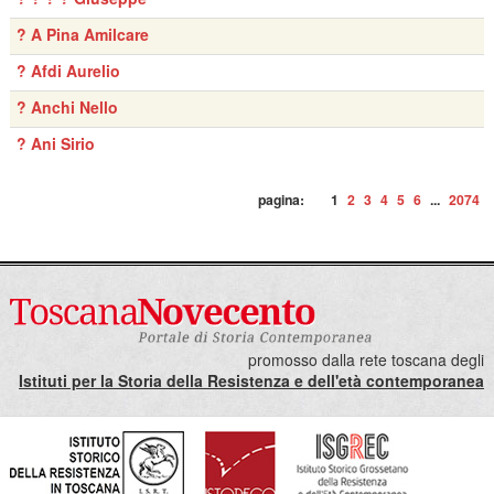
? A Pina Amilcare
? Afdi Aurelio
? Anchi Nello
? Ani Sirio
pagina:
1
2
3
4
5
6
...
2074
promosso dalla rete toscana degli
Istituti per la Storia della Resistenza e dell'età contemporanea