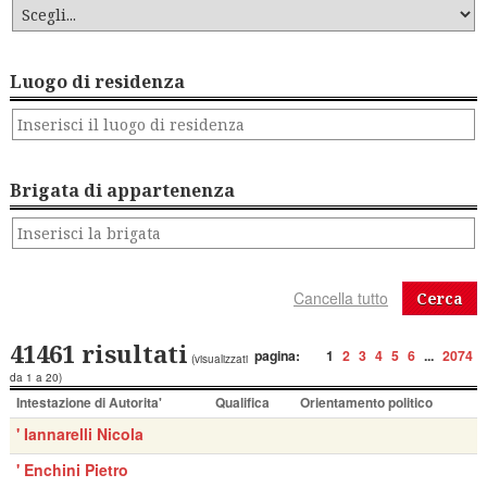
Luogo di residenza
Brigata di appartenenza
Cerca
41461 risultati
pagina:
1
2
3
4
5
6
...
2074
(visualizzati
da 1 a 20)
Intestazione di Autorita'
Qualifica
Orientamento politico
' Iannarelli Nicola
' Enchini Pietro