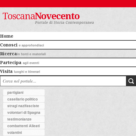
Home
Conosci
e approfondisci
Ricerca
in fonti e materiali
Partecipa
agli eventi
Visita
luoghi e itinerari
partigiani
casellario politico
stragi nazifasciste
volontari di Spagna
testimonianze
combattenti Alleati
volantini