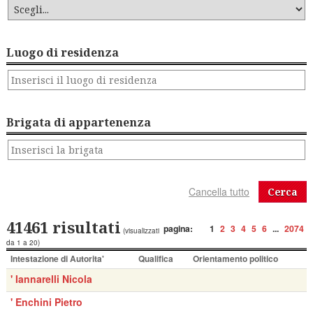
Luogo di residenza
Brigata di appartenenza
Cerca
41461 risultati
pagina:
1
2
3
4
5
6
...
2074
(visualizzati
da 1 a 20)
Intestazione di Autorita'
Qualifica
Orientamento politico
' Iannarelli Nicola
' Enchini Pietro