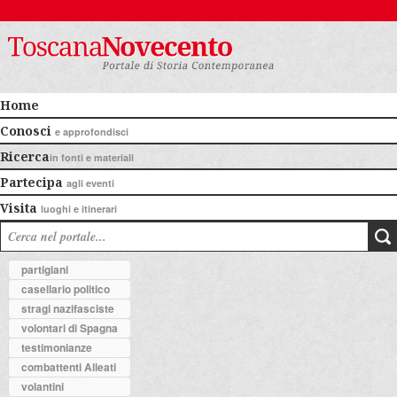
Home
Conosci
e approfondisci
Ricerca
in fonti e materiali
Partecipa
agli eventi
Visita
luoghi e itinerari
partigiani
casellario politico
stragi nazifasciste
volontari di Spagna
testimonianze
combattenti Alleati
volantini