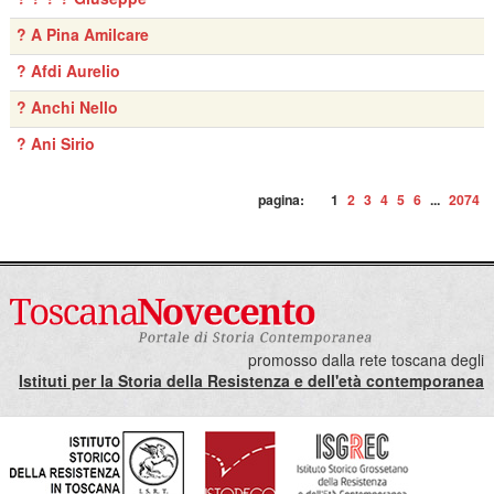
? A Pina Amilcare
? Afdi Aurelio
? Anchi Nello
? Ani Sirio
pagina:
1
2
3
4
5
6
...
2074
promosso dalla rete toscana degli
Istituti per la Storia della Resistenza e dell'età contemporanea