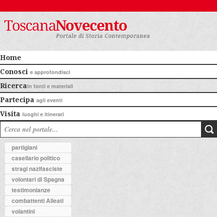
Home
Conosci
e approfondisci
Ricerca
in fonti e materiali
Partecipa
agli eventi
Visita
luoghi e itinerari
partigiani
casellario politico
stragi nazifasciste
volontari di Spagna
testimonianze
combattenti Alleati
volantini