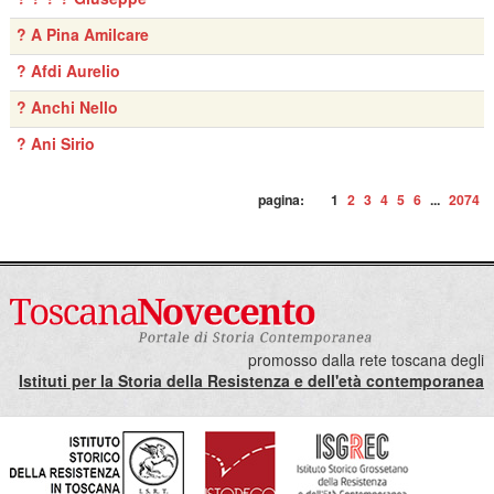
? A Pina Amilcare
? Afdi Aurelio
? Anchi Nello
? Ani Sirio
pagina:
1
2
3
4
5
6
...
2074
promosso dalla rete toscana degli
Istituti per la Storia della Resistenza e dell'età contemporanea