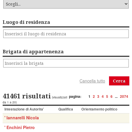
Luogo di residenza
Brigata di appartenenza
Cerca
41461 risultati
pagina:
1
2
3
4
5
6
...
2074
(visualizzati
da 1 a 20)
Intestazione di Autorita'
Qualifica
Orientamento politico
' Iannarelli Nicola
' Enchini Pietro