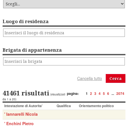
Luogo di residenza
Brigata di appartenenza
Cerca
41461 risultati
pagina:
1
2
3
4
5
6
...
2074
(visualizzati
da 1 a 20)
Intestazione di Autorita'
Qualifica
Orientamento politico
' Iannarelli Nicola
' Enchini Pietro