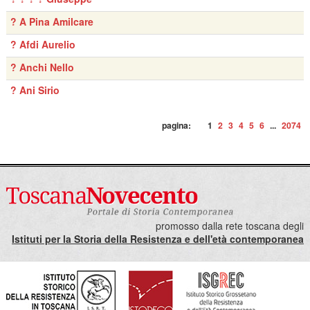
? A Pina Amilcare
? Afdi Aurelio
? Anchi Nello
? Ani Sirio
pagina:
1
2
3
4
5
6
...
2074
promosso dalla rete toscana degli
Istituti per la Storia della Resistenza e dell'età contemporanea