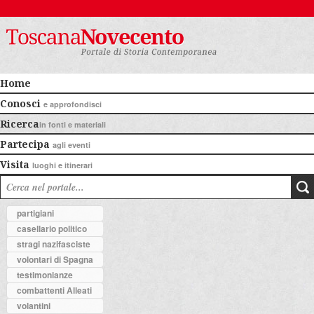
Home
Conosci
e approfondisci
Ricerca
in fonti e materiali
Partecipa
agli eventi
Visita
luoghi e itinerari
partigiani
casellario politico
stragi nazifasciste
volontari di Spagna
testimonianze
combattenti Alleati
volantini