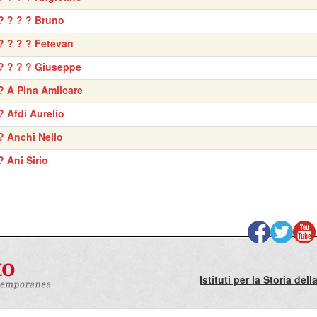
? ? ? ? Bruno
? ? ? ? Fetevan
? ? ? ? Giuseppe
? A Pina Amilcare
? Afdi Aurelio
? Anchi Nello
? Ani Sirio
Istituti per la Storia de