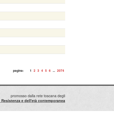
pagina:
1
2
3
4
5
6
...
2074
promosso dalla rete toscana degli
lla Resistenza e dell'età contemporanea