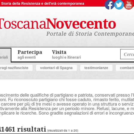
 la Storia della Resistenza e dell'età contemporanea
Partecipa
Visita
riali
agli eventi
luoghi e itinerari
tragi nazifasciste
volontari di Spagna
testimonianze
combatte
oscimento delle qualifiche di partigiano e patriota, conservati presso l'
ni. Fu riconosciuto partigiano chi fosse caduto, rimasto ferito, mutilat
 carcere per più di tre mesi o avesse operato in una struttura o serv
attivamente alla Resistenza per un periodo minore. Refusi, lacune, e
plicare le ricerche. Sono gradite segnalazioni di errori e incongruenz
41461 risultati
(visualizzati da 1 a 20)