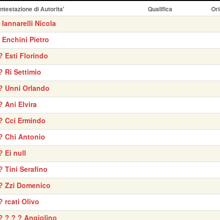
Intestazione di Autorita'
Qualifica
Ori
' Iannarelli Nicola
' Enchini Pietro
? Esti Florindo
? Ri Settimio
? Unni Orlando
? Ani Elvira
? Cci Ermindo
? Chi Antonio
? Ei null
? Tini Serafino
? Zzi Domenico
? rcati Olivo
? ? ? ? Angiolino