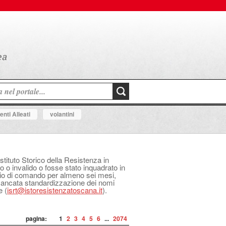
nti Alleati
volantini
Istituto Storico della Resistenza in
o o invalido o fosse stato inquadrato in
izio di comando per almeno sei mesi,
 mancata standardizzazione dei nomi
e (
isrt@istoresistenzatoscana.it
).
pagina:
1
2
3
4
5
6
...
2074