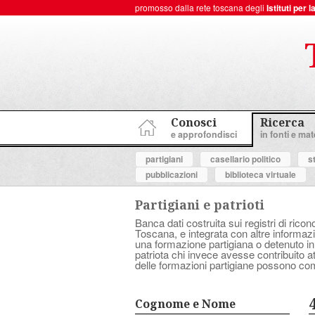
promosso dalla rete toscana degli
Istituti per
ToscanaNovecento Portale di Storia Contemporanea
Conosci
Ricerca
e approfondisci
in fonti e mate
partigiani
casellario politico
s
pubblicazioni
biblioteca virtuale
Partigiani e patrioti
Banca dati costruita sui registri di ricon
Toscana, e integrata con altre informazio
una formazione partigiana o detenuto in
patriota chi invece avesse contribuito 
delle formazioni partigiane possono com
Cognome e Nome