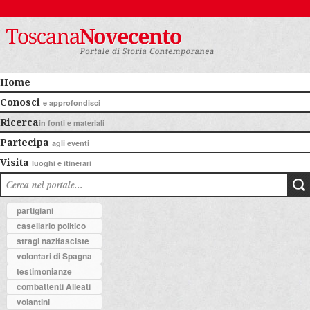
Home
Conosci
e approfondisci
Ricerca
in fonti e materiali
Partecipa
agli eventi
Visita
luoghi e itinerari
partigiani
casellario politico
stragi nazifasciste
volontari di Spagna
testimonianze
combattenti Alleati
volantini