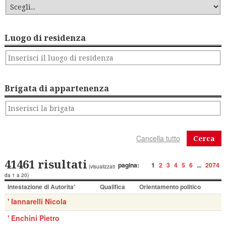
Luogo di residenza
Brigata di appartenenza
Cerca
41461 risultati
pagina:
1
2
3
4
5
6
...
2074
(visualizzati
da 1 a 20)
Intestazione di Autorita'
Qualifica
Orientamento politico
' Iannarelli Nicola
' Enchini Pietro