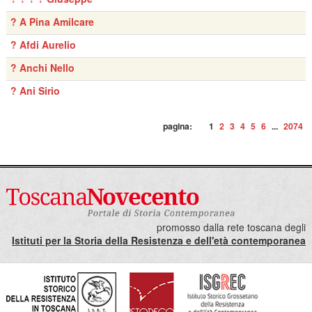
? A Pina Amilcare
? Afdi Aurelio
? Anchi Nello
? Ani Sirio
pagina:
1
2
3
4
5
6
...
2074
promosso dalla rete toscana degli
Istituti per la Storia della Resistenza e dell'età contemporanea