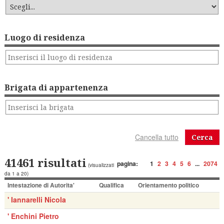
Luogo di residenza
Brigata di appartenenza
Cerca
41461 risultati
pagina:
1
2
3
4
5
6
...
2074
(visualizzati
da 1 a 20)
Intestazione di Autorita'
Qualifica
Orientamento politico
' Iannarelli Nicola
' Enchini Pietro