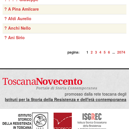
? A Pina Amilcare
? Afdi Aurelio
? Anchi Nello
? Ani Sirio
pagina:
1
2
3
4
5
6
...
2074
promosso dalla rete toscana degli
Istituti per la Storia della Resistenza e dell'età contemporanea