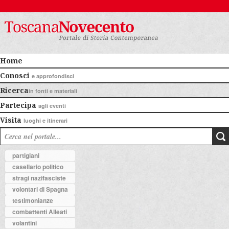
Home
Conosci
e approfondisci
Ricerca
in fonti e materiali
Partecipa
agli eventi
Visita
luoghi e itinerari
partigiani
casellario politico
stragi nazifasciste
volontari di Spagna
testimonianze
combattenti Alleati
volantini