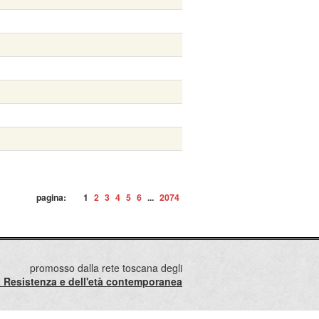
pagina:
1
2
3
4
5
6
...
2074
promosso dalla rete toscana degli
lla Resistenza e dell'età contemporanea