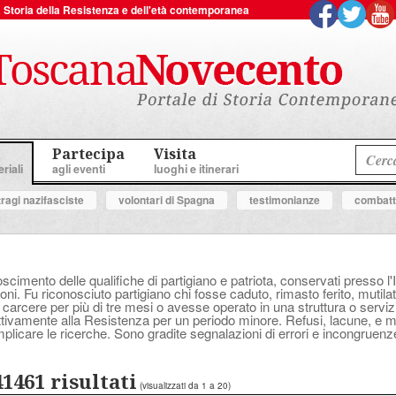
 la Storia della Resistenza e dell'età contemporanea
Partecipa
Visita
riali
agli eventi
luoghi e itinerari
tragi nazifasciste
volontari di Spagna
testimonianze
combatte
oscimento delle qualifiche di partigiano e patriota, conservati presso l'
ni. Fu riconosciuto partigiano chi fosse caduto, rimasto ferito, mutilat
 carcere per più di tre mesi o avesse operato in una struttura o serv
attivamente alla Resistenza per un periodo minore. Refusi, lacune, e
plicare le ricerche. Sono gradite segnalazioni di errori e incongruenz
41461 risultati
(visualizzati da 1 a 20)