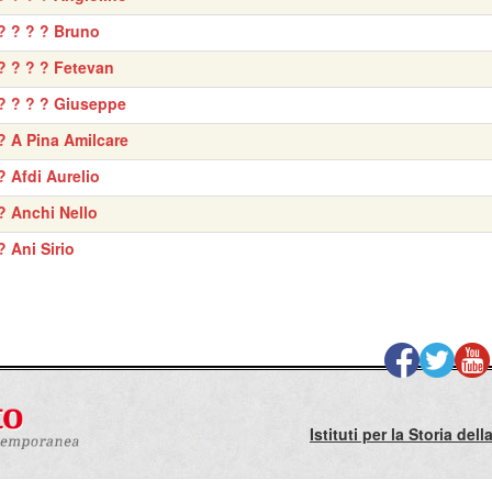
? ? ? ? Bruno
? ? ? ? Fetevan
? ? ? ? Giuseppe
? A Pina Amilcare
? Afdi Aurelio
? Anchi Nello
? Ani Sirio
Istituti per la Storia de