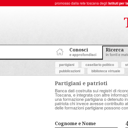
promosso dalla rete toscana degli
Istituti per
ToscanaNovecento Portale di Storia Contemporanea
Conosci
Ricerca
e approfondisci
in fonti e mate
partigiani
casellario politico
s
pubblicazioni
biblioteca virtuale
Partigiani e patrioti
Banca dati costruita sui registri di ricon
Toscana, e integrata con altre informazio
una formazione partigiana o detenuto in
patriota chi invece avesse contribuito 
delle formazioni partigiane possono com
Cognome e Nome