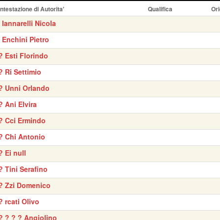
Intestazione di Autorita'
Qualifica
Ori
' Iannarelli Nicola
' Enchini Pietro
? Esti Florindo
? Ri Settimio
? Unni Orlando
? Ani Elvira
? Cci Ermindo
? Chi Antonio
? Ei null
? Tini Serafino
? Zzi Domenico
? rcati Olivo
? ? ? ? Angiolino