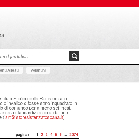
nti Alleati
volantini
Istituto Storico della Resistenza in
o o invalido o fosse stato inquadrato in
izio di comando per almeno sei mesi,
 mancata standardizzazione dei nomi
e (
isrt@istoresistenzatoscana.it
).
pagina:
1
2
3
4
5
6
...
2074