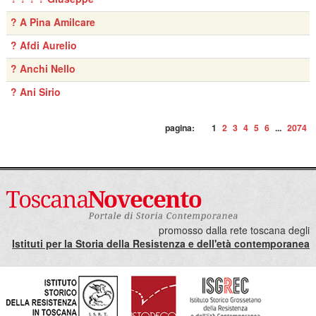
? A Pina Amilcare
? Afdi Aurelio
? Anchi Nello
? Ani Sirio
pagina:
1
2
3
4
5
6
...
2074
promosso dalla rete toscana degli
Istituti per la Storia della Resistenza e dell'età contemporanea