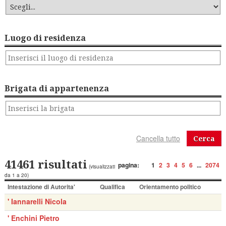
Luogo di residenza
Brigata di appartenenza
Cerca
41461 risultati
pagina:
1
2
3
4
5
6
...
2074
(visualizzati
da 1 a 20)
Intestazione di Autorita'
Qualifica
Orientamento politico
' Iannarelli Nicola
' Enchini Pietro