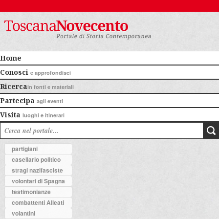
Home
Conosci
e approfondisci
Ricerca
in fonti e materiali
Partecipa
agli eventi
Visita
luoghi e itinerari
partigiani
casellario politico
stragi nazifasciste
volontari di Spagna
testimonianze
combattenti Alleati
volantini