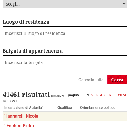
Luogo di residenza
Brigata di appartenenza
Cerca
41461 risultati
pagina:
1
2
3
4
5
6
...
2074
(visualizzati
da 1 a 20)
Intestazione di Autorita'
Qualifica
Orientamento politico
' Iannarelli Nicola
' Enchini Pietro