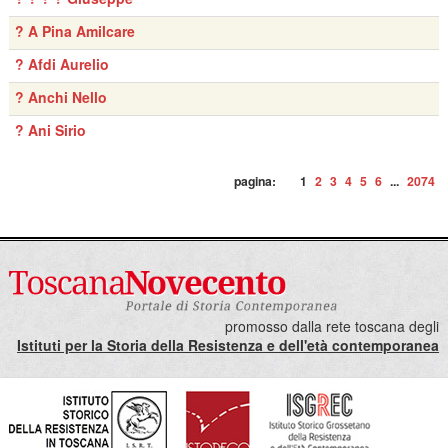
? A Pina Amilcare
? Afdi Aurelio
? Anchi Nello
? Ani Sirio
pagina:
1
2
3
4
5
6
...
2074
promosso dalla rete toscana degli
Istituti per la Storia della Resistenza e dell'età contemporanea