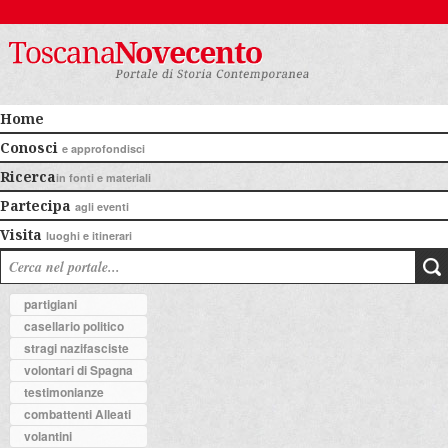
Home
Conosci
e approfondisci
Ricerca
in fonti e materiali
Partecipa
agli eventi
Visita
luoghi e itinerari
partigiani
casellario politico
stragi nazifasciste
volontari di Spagna
testimonianze
combattenti Alleati
volantini