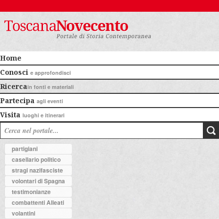
Home
Conosci
e approfondisci
Ricerca
in fonti e materiali
Partecipa
agli eventi
Visita
luoghi e itinerari
partigiani
casellario politico
stragi nazifasciste
volontari di Spagna
testimonianze
combattenti Alleati
volantini