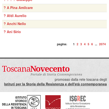
? A Pina Amilcare
? Afdi Aurelio
? Anchi Nello
? Ani Sirio
pagina:
1
2
3
4
5
6
...
2074
promosso dalla rete toscana degli
Istituti per la Storia della Resistenza e dell'età contemporanea