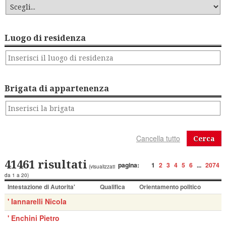
Luogo di residenza
Brigata di appartenenza
Cerca
41461 risultati
pagina:
1
2
3
4
5
6
...
2074
(visualizzati
da 1 a 20)
Intestazione di Autorita'
Qualifica
Orientamento politico
' Iannarelli Nicola
' Enchini Pietro