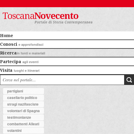
Home
Conosci
e approfondisci
Ricerca
in fonti e materiali
Partecipa
agli eventi
Visita
luoghi e itinerari
partigiani
casellario politico
stragi nazifasciste
volontari di Spagna
testimonianze
combattenti Alleati
volantini