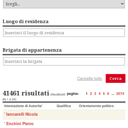
Luogo di residenza
Brigata di appartenenza
Cerca
41461 risultati
pagina:
1
2
3
4
5
6
...
2074
(visualizzati
da 1 a 20)
Intestazione di Autorita'
Qualifica
Orientamento politico
' Iannarelli Nicola
' Enchini Pietro