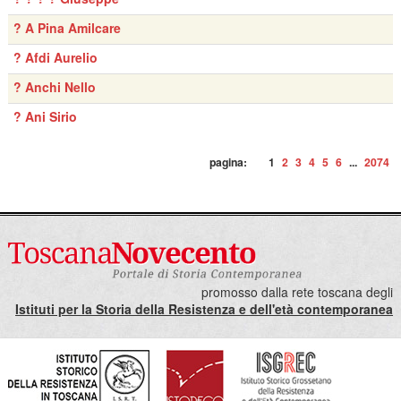
? A Pina Amilcare
? Afdi Aurelio
? Anchi Nello
? Ani Sirio
pagina:
1
2
3
4
5
6
...
2074
promosso dalla rete toscana degli
Istituti per la Storia della Resistenza e dell'età contemporanea