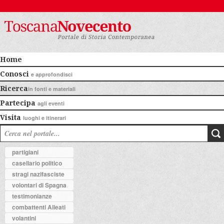
Home
Conosci
e approfondisci
Ricerca
in fonti e materiali
Partecipa
agli eventi
Visita
luoghi e itinerari
partigiani
casellario politico
stragi nazifasciste
volontari di Spagna
testimonianze
combattenti Alleati
volantini