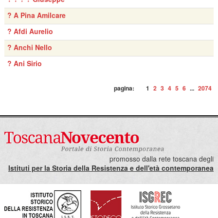
? A Pina Amilcare
? Afdi Aurelio
? Anchi Nello
? Ani Sirio
pagina:
1
2
3
4
5
6
...
2074
promosso dalla rete toscana degli
Istituti per la Storia della Resistenza e dell'età contemporanea