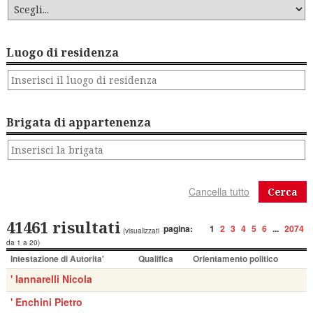
Luogo di residenza
Brigata di appartenenza
Cerca
41461 risultati
pagina:
1
2
3
4
5
6
...
2074
(visualizzati
da 1 a 20)
Intestazione di Autorita'
Qualifica
Orientamento politico
' Iannarelli Nicola
' Enchini Pietro