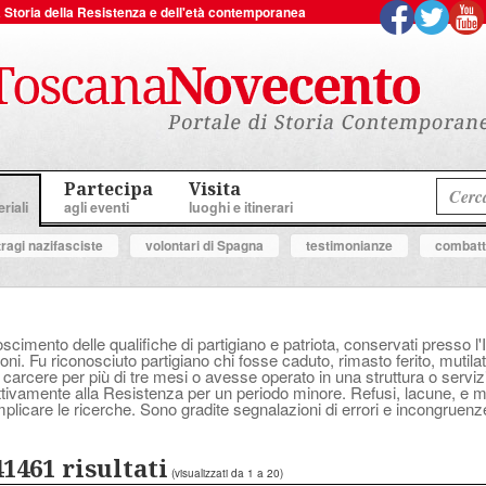
 la Storia della Resistenza e dell'età contemporanea
Partecipa
Visita
riali
agli eventi
luoghi e itinerari
tragi nazifasciste
volontari di Spagna
testimonianze
combatte
oscimento delle qualifiche di partigiano e patriota, conservati presso l'
ni. Fu riconosciuto partigiano chi fosse caduto, rimasto ferito, mutilat
 carcere per più di tre mesi o avesse operato in una struttura o serv
attivamente alla Resistenza per un periodo minore. Refusi, lacune, e
plicare le ricerche. Sono gradite segnalazioni di errori e incongruenz
41461 risultati
(visualizzati da 1 a 20)