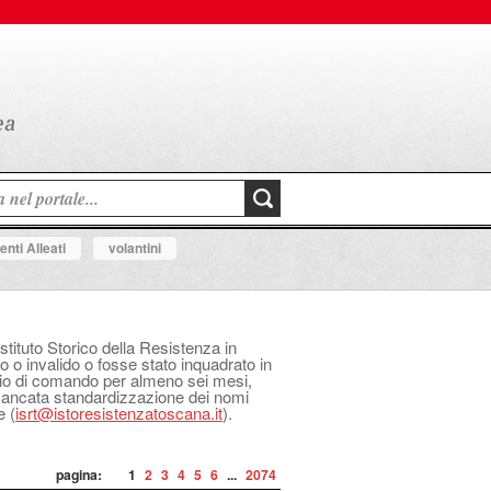
nti Alleati
volantini
Istituto Storico della Resistenza in
o o invalido o fosse stato inquadrato in
izio di comando per almeno sei mesi,
 mancata standardizzazione dei nomi
e (
isrt@istoresistenzatoscana.it
).
pagina:
1
2
3
4
5
6
...
2074