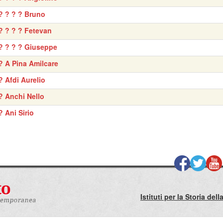
? ? ? ? Bruno
? ? ? ? Fetevan
? ? ? ? Giuseppe
? A Pina Amilcare
? Afdi Aurelio
? Anchi Nello
? Ani Sirio
Istituti per la Storia de