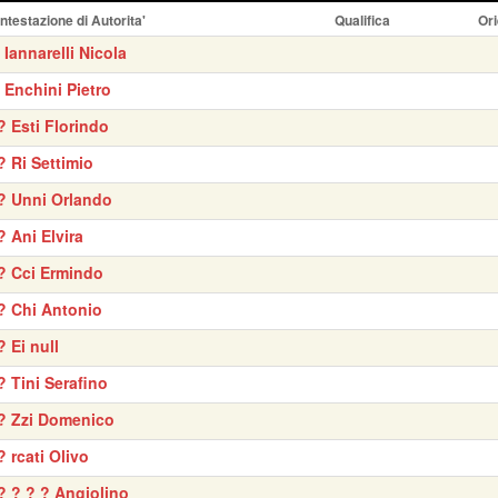
Intestazione di Autorita'
Qualifica
Ori
' Iannarelli Nicola
' Enchini Pietro
? Esti Florindo
? Ri Settimio
? Unni Orlando
? Ani Elvira
? Cci Ermindo
? Chi Antonio
? Ei null
? Tini Serafino
? Zzi Domenico
? rcati Olivo
? ? ? ? Angiolino