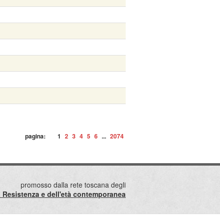
pagina:
1
2
3
4
5
6
...
2074
promosso dalla rete toscana degli
lla Resistenza e dell'età contemporanea