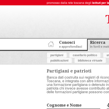
promosso dalla rete toscana degli
Istituti per
ToscanaNovecento Portale di Storia Contemporanea
Conosci
Ricerca
e approfondisci
in fonti e mate
partigiani
casellario politico
s
pubblicazioni
biblioteca virtuale
Partigiani e patrioti
Banca dati costruita sui registri di ricon
Toscana, e integrata con altre informazio
una formazione partigiana o detenuto in
patriota chi invece avesse contribuito 
delle formazioni partigiane possono com
Cognome e Nome