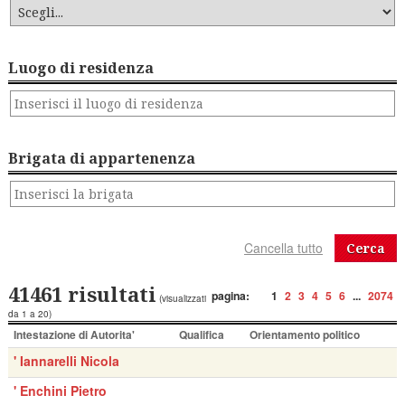
Luogo di residenza
Brigata di appartenenza
Cerca
41461 risultati
pagina:
1
2
3
4
5
6
...
2074
(visualizzati
da 1 a 20)
Intestazione di Autorita'
Qualifica
Orientamento politico
' Iannarelli Nicola
' Enchini Pietro