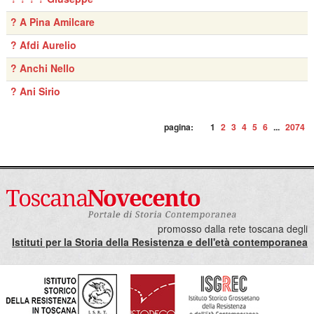
? A Pina Amilcare
? Afdi Aurelio
? Anchi Nello
? Ani Sirio
pagina:
1
2
3
4
5
6
...
2074
promosso dalla rete toscana degli
Istituti per la Storia della Resistenza e dell'età contemporanea