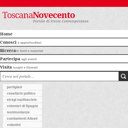
Home
Conosci
e approfondisci
Ricerca
in fonti e materiali
Partecipa
agli eventi
Visita
luoghi e itinerari
partigiani
casellario politico
stragi nazifasciste
volontari di Spagna
testimonianze
combattenti Alleati
volantini