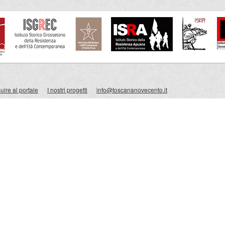
ire al portale
I nostri progetti
info@toscananovecento.it