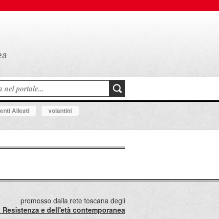
nti Alleati
volantini
promosso dalla rete toscana degli
lla Resistenza e dell'età contemporanea