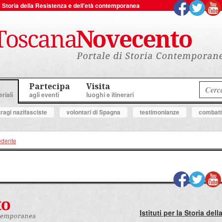
 la Storia della Resistenza e dell'età contemporanea
Partecipa
Visita
riali
agli eventi
luoghi e itinerari
tragi nazifasciste
volontari di Spagna
testimonianze
combatte
edente
Istituti per la Storia de