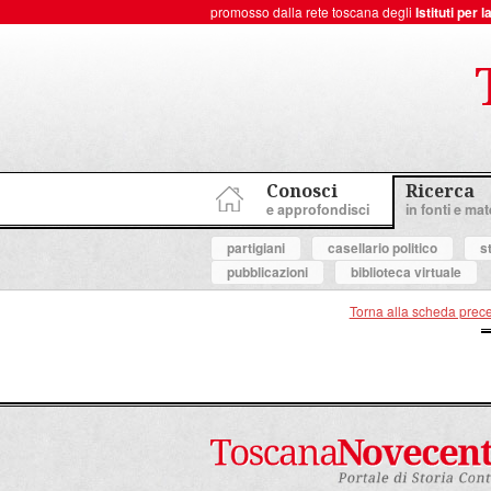
promosso dalla rete toscana degli
Istituti per
ToscanaNovecento Portale di Storia Contemporanea
Conosci
Ricerca
e approfondisci
in fonti e mate
partigiani
casellario politico
s
pubblicazioni
biblioteca virtuale
Torna alla scheda prec