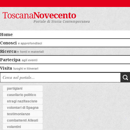
Home
Conosci
e approfondisci
Ricerca
in fonti e materiali
Partecipa
agli eventi
Visita
luoghi e itinerari
partigiani
casellario politico
stragi nazifasciste
volontari di Spagna
testimonianze
combattenti Alleati
volantini