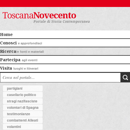
Home
Conosci
e approfondisci
Ricerca
in fonti e materiali
Partecipa
agli eventi
Visita
luoghi e itinerari
partigiani
casellario politico
stragi nazifasciste
volontari di Spagna
testimonianze
combattenti Alleati
volantini