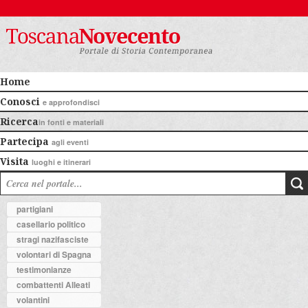
Home
Conosci
e approfondisci
Ricerca
in fonti e materiali
Partecipa
agli eventi
Visita
luoghi e itinerari
partigiani
casellario politico
stragi nazifasciste
volontari di Spagna
testimonianze
combattenti Alleati
volantini