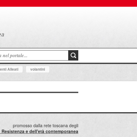
nti Alleati
volantini
promosso dalla rete toscana degli
lla Resistenza e dell'età contemporanea