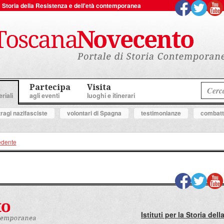
 la Storia della Resistenza e dell'età contemporanea
Partecipa
Visita
riali
agli eventi
luoghi e itinerari
tragi nazifasciste
volontari di Spagna
testimonianze
combatte
edente
Istituti per la Storia de