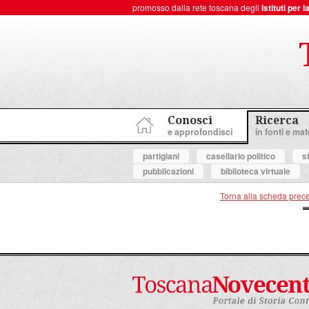
promosso dalla rete toscana degli
Istituti per
ToscanaNovecento Portale di Storia Contemporanea
Conosci
Ricerca
e approfondisci
in fonti e mate
partigiani
casellario politico
s
pubblicazioni
biblioteca virtuale
Torna alla scheda prec