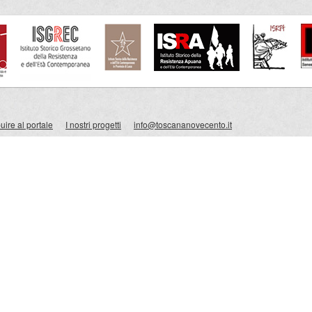
ire al portale
I nostri progetti
info@toscananovecento.it