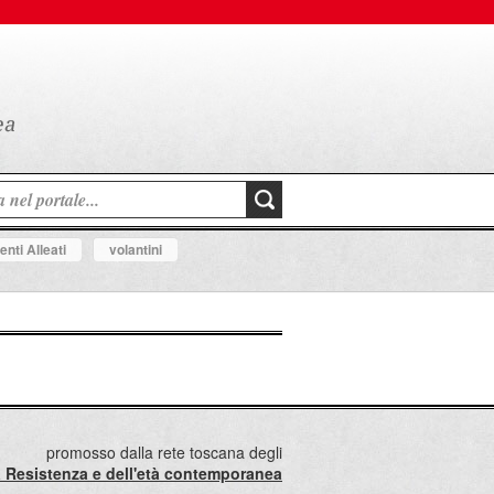
nti Alleati
volantini
promosso dalla rete toscana degli
lla Resistenza e dell'età contemporanea