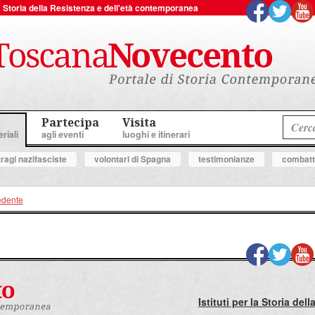
 la Storia della Resistenza e dell'età contemporanea
Partecipa
Visita
riali
agli eventi
luoghi e itinerari
tragi nazifasciste
volontari di Spagna
testimonianze
combatte
edente
Istituti per la Storia de