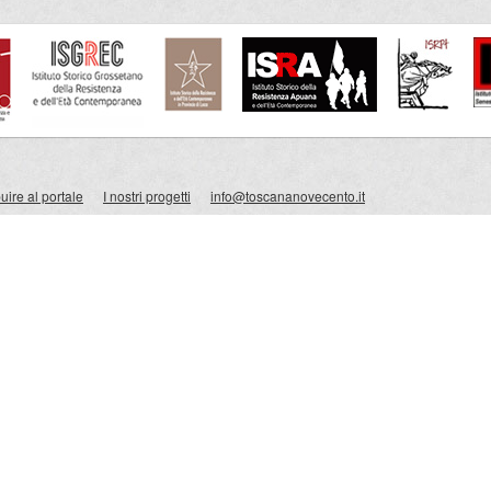
ire al portale
I nostri progetti
info@toscananovecento.it