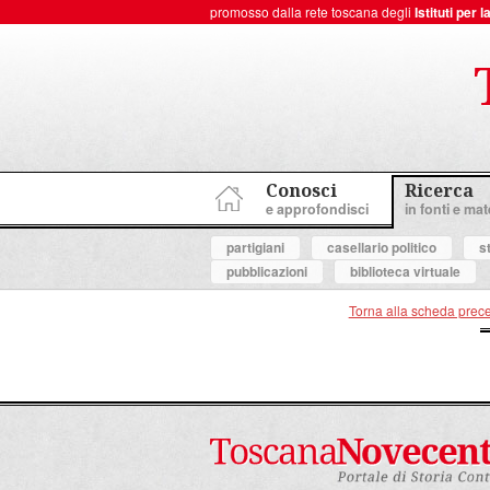
promosso dalla rete toscana degli
Istituti per
ToscanaNovecento Portale di Storia Contemporanea
Conosci
Ricerca
e approfondisci
in fonti e mate
partigiani
casellario politico
s
pubblicazioni
biblioteca virtuale
Torna alla scheda prec