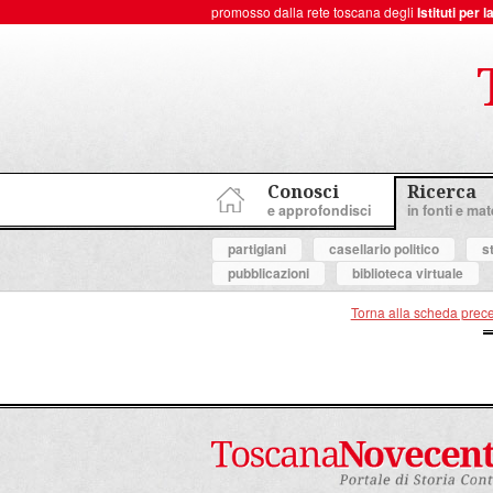
promosso dalla rete toscana degli
Istituti per
ToscanaNovecento Portale di Storia Contemporanea
Conosci
Ricerca
e approfondisci
in fonti e mate
partigiani
casellario politico
s
pubblicazioni
biblioteca virtuale
Torna alla scheda prec