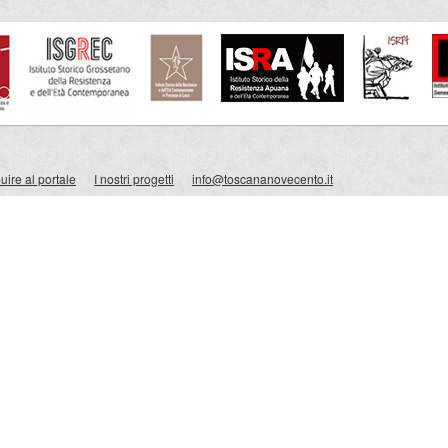
ire al portale
I nostri progetti
info@toscananovecento.it