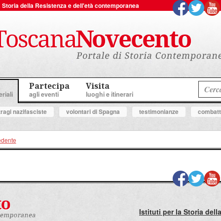
 la Storia della Resistenza e dell'età contemporanea
Partecipa
Visita
riali
agli eventi
luoghi e itinerari
tragi nazifasciste
volontari di Spagna
testimonianze
combatte
edente
Istituti per la Storia de