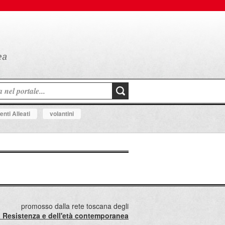
nti Alleati
volantini
promosso dalla rete toscana degli
lla Resistenza e dell'età contemporanea