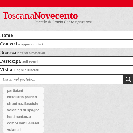
Home
Conosci
e approfondisci
Ricerca
in fonti e materiali
Partecipa
agli eventi
Visita
luoghi e itinerari
partigiani
casellario politico
stragi nazifasciste
volontari di Spagna
testimonianze
combattenti Alleati
volantini