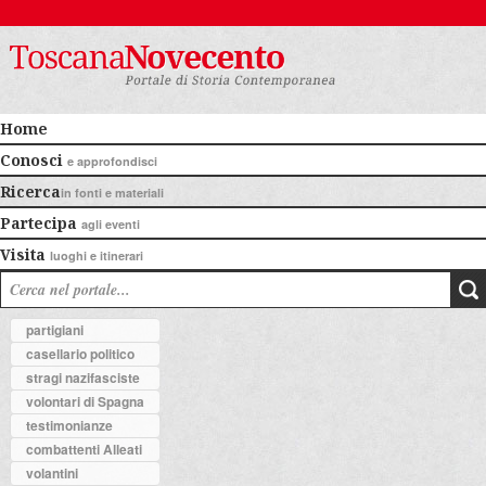
Home
Conosci
e approfondisci
Ricerca
in fonti e materiali
Partecipa
agli eventi
Visita
luoghi e itinerari
partigiani
casellario politico
stragi nazifasciste
volontari di Spagna
testimonianze
combattenti Alleati
volantini