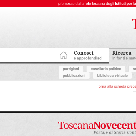
promosso dalla rete toscana degli
Istituti per
ToscanaNovecento Portale di Storia Contemporanea
Conosci
Ricerca
e approfondisci
in fonti e mate
partigiani
casellario politico
s
pubblicazioni
biblioteca virtuale
Torna alla scheda prec