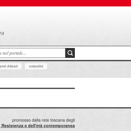
nti Alleati
volantini
promosso dalla rete toscana degli
lla Resistenza e dell'età contemporanea