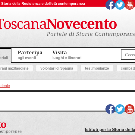
 la Storia della Resistenza e dell'età contemporanea
Partecipa
Visita
riali
agli eventi
luoghi e itinerari
tragi nazifasciste
volontari di Spagna
testimonianze
combatte
edente
Istituti per la Storia de