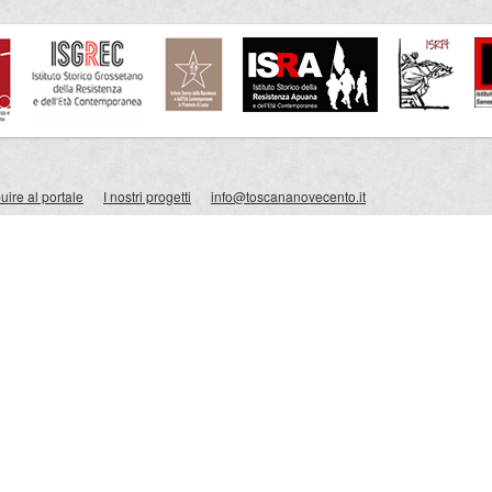
ire al portale
I nostri progetti
info@toscananovecento.it