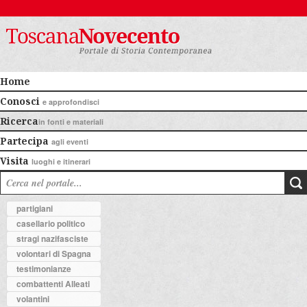
Home
Conosci
e approfondisci
Ricerca
in fonti e materiali
Partecipa
agli eventi
Visita
luoghi e itinerari
partigiani
casellario politico
stragi nazifasciste
volontari di Spagna
testimonianze
combattenti Alleati
volantini