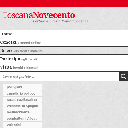
Home
Conosci
e approfondisci
Ricerca
in fonti e materiali
Partecipa
agli eventi
Visita
luoghi e itinerari
partigiani
casellario politico
stragi nazifasciste
volontari di Spagna
testimonianze
combattenti Alleati
volantini